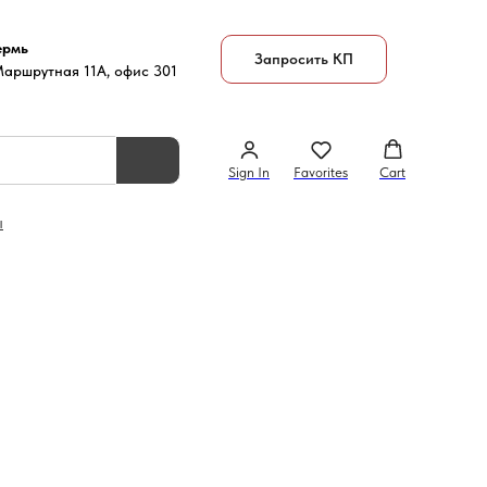
ермь
Запросить КП
Маршрутная 11А, офис 301
Sign In
Favorites
Cart
ы