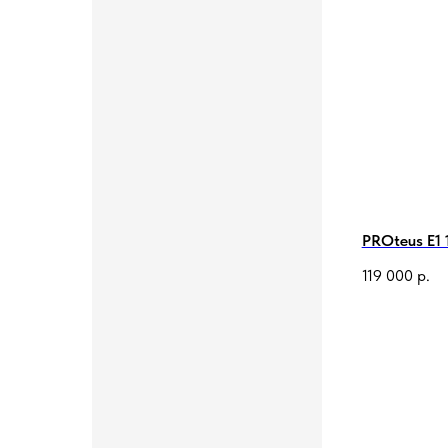
PROteus E1 
119 000
р.