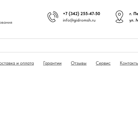
+7 (342) 255-47-50
г. П
info@gidromsh.ru
ул. 
ования
оставка и оплата
Гарантии
Отзывы
Сервис
Контакт