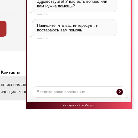
Здравствуйте! У вас есть вопрос или 
вам нужна помощь?
Только что
Напишите, что вас интересует, я 
Если у вас есть техническое задание,
постараюсь вам помочь
присылайте на почту info@gidromsh.ru
Только что
Контакты
 на использование файлов cookie и подтверждаю,
OK
фиденциальности и пользовательского соглашения.
Чат для сайта Venyoo