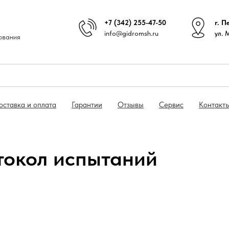
+7 (342) 255-47-50
г. П
info@gidromsh.ru
ул. 
ования
оставка и оплата
Гарантии
Отзывы
Сервис
Контакт
токол испытаний