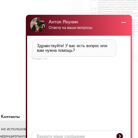
Антон Якунин
Отвечу на ваши вопросы
Здравствуйте! У вас есть вопрос или 
вам нужна помощь?
Только что
Контакты
 на использование файлов cookie и подтверждаю,
OK
фиденциальности и пользовательского соглашения.