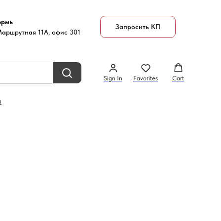
ермь
Запросить КП
Маршрутная 11А, офис 301
Sign In
Favorites
Cart
ы