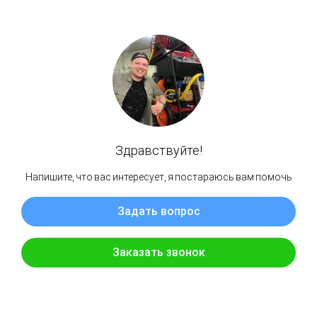
PROteus H2 120/50
РостГидроРесурс
259 900
р.
Двигатель
Loncin
Lifan
EVOline