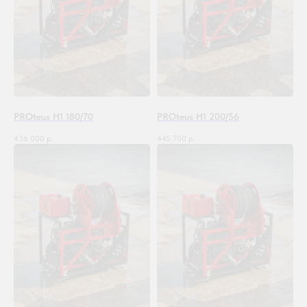
PROteus H1 180/70
PROteus H1 200/56
436 000
р.
445 700
р.