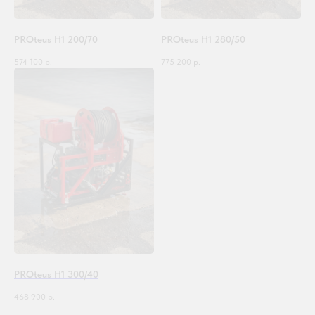
PROteus H1 200/70
PROteus H1 280/50
574 100
р.
775 200
р.
PROteus H1 300/40
468 900
р.