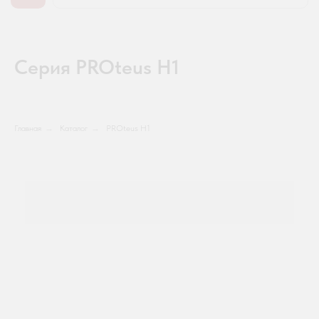
Серия PROteus H1
Главная
→
Каталог
→
PROteus H1