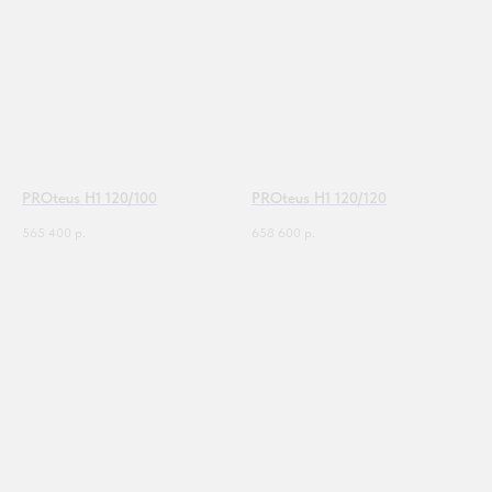
PROteus H1 120/100
PROteus H1 120/120
565 400
р.
658 600
р.