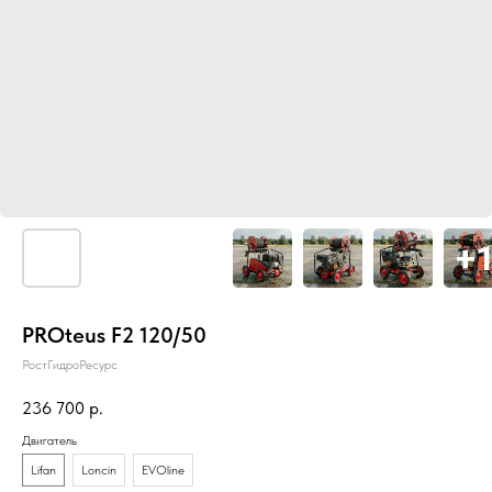
PROteus F2 120/50
РостГидроРесурс
236 700
р.
Двигатель
Lifan
Loncin
EVOline