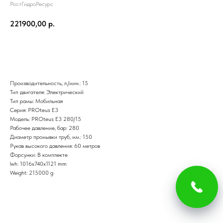
РостГидроРесурс
221900,00
р.
Добавить в корзину
Производительность, л./мин.: 15
Тип двигателя: Электрический
Тип рамы: Мобильная
Серия: PROteus E3
Модель: PROteus E3 280/15
Рабочее давление, бар: 280
Диаметр промывки труб, мм.: 150
Рукав высокого давления: 60 метров
Форсунки: В комплекте
lwh: 1016x740x1121 mm
Weight: 215000 g