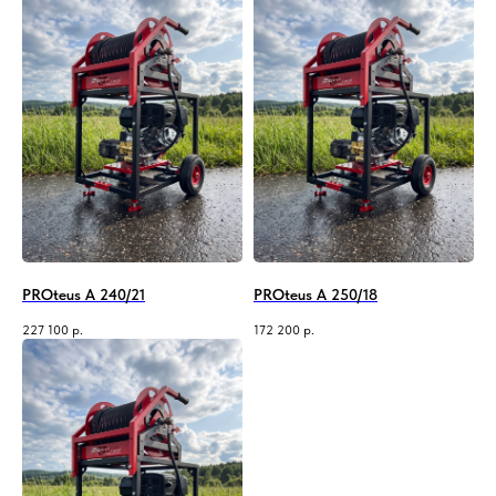
PROteus A 240/21
PROteus A 250/18
227 100
р.
172 200
р.