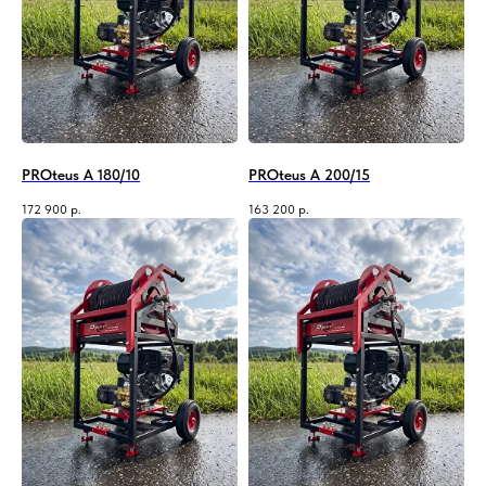
PROteus A 180/10
PROteus A 200/15
172 900
р.
163 200
р.