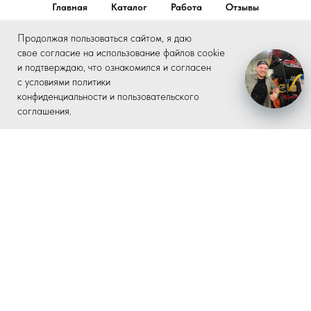
Главная
Каталог
Работа
Отзывы
Правовая информация
Контакты
Продолжая пользоваться сайтом, я даю
свое согласие на использование файлов cookie
и подтверждаю, что ознакомился и согласен
OK
с условиями политики
© Все права защищены. ООО «РостГидроРесурс»
конфиденциальности и пользовательского
соглашения.
Home
Catalog
Sign In
Favorites
Cart