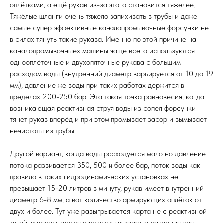
оплётками, а ещё рукав из-за этого становится тяжелее.
Тяжёлые шланги очень тяжело запихивать в трубы и даже
самые супер эффективные каналопромывочные форсунки не
в силах тянуть такие рукава. Именно по этой причине на
каналопромывочныех машины чаще всего используются
однооплёточные и двухоплточные рукава с большим
расходом воды (внутренний диаметр варьируется от 10 до 19
мм), давление же воды при таких работах держится в
пределах 200-250 бар. Эта такая точка равновесия, когда
возникающая реактивная струя воды из сопел форсунки
тянет рукав вперёд и при этом промывает засор и вымывает
нечистоты из трубы.
Другой вариант, когда воды расходуется мало но давление
потока развивается 350, 500 и более бар, поток воды как
правило в таких гидродинамических установках не
превышает 15-20 литров в минуту, рукав имеет внутренний
диаметр 6-8 мм, а вот количество армирующих оплёток от
двух и более. Тут уже разыгрывается карта не с реактивной
тягой, а используется пистолеты высокого давления для